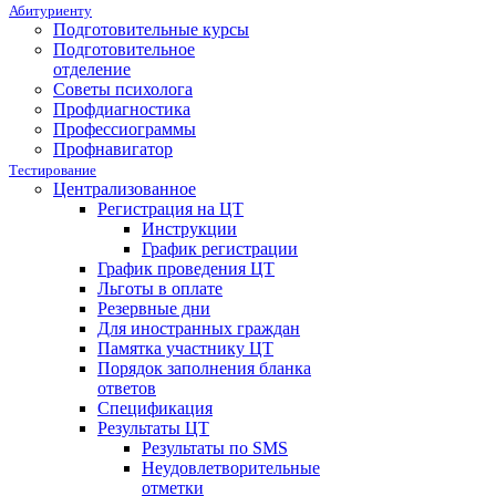
Абитуриенту
Подготовительные курсы
Подготовительное
отделение
Советы психолога
Профдиагностика
Профессиограммы
Профнавигатор
Тестирование
Централизованное
Регистрация на ЦТ
Инструкции
График регистрации
График проведения ЦТ
Льготы в оплате
Резервные дни
Для иностранных граждан
Памятка участнику ЦТ
Порядок заполнения бланка
ответов
Спецификация
Результаты ЦТ
Результаты по SMS
Неудовлетворительные
отметки