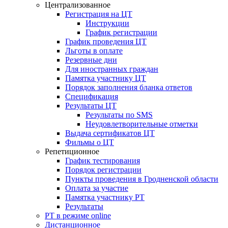
Централизованное
Регистрация на ЦТ
Инструкции
График регистрации
График проведения ЦТ
Льготы в оплате
Резервные дни
Для иностранных граждан
Памятка участнику ЦТ
Порядок заполнения бланка ответов
Спецификация
Результаты ЦТ
Результаты по SMS
Неудовлетворительные отметки
Выдача сертификатов ЦТ
Фильмы о ЦТ
Репетиционное
График тестирования
Порядок регистрации
Пункты проведения в Гродненской области
Оплата за участие
Памятка участнику РТ
Результаты
РТ в режиме online
Дистанционное