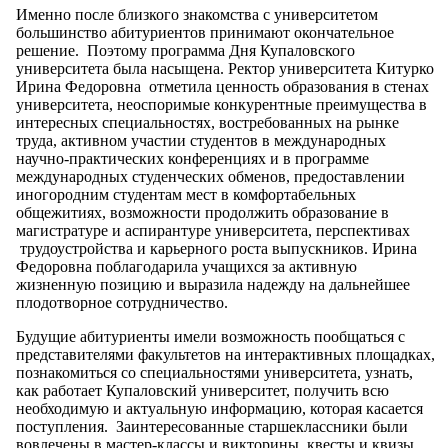
Именно после близкого знакомства с университетом
большинство абитуриентов принимают окончательное
решение. Поэтому программа Дня Купаловского
университета была насыщена. Ректор университета Китурко
Ирина Федоровна отметила ценность образования в стенах
университета, неоспоримые конкурентные преимущества в
интересных специальностях, востребованных на рынке
труда, активном участии студентов в международных
научно-практических конференциях и в программе
международных студенческих обменов, предоставлении
иногородним студентам мест в комфортабельных
общежитиях, возможности продолжить образование в
магистратуре и аспирантуре университета, перспективах
трудоустройства и карьерного роста выпускников. Ирина
Федоровна поблагодарила учащихся за активную
жизненную позицию и выразила надежду на дальнейшее
плодотворное сотрудничество.
Будущие абитуриенты имели возможность пообщаться с
представителями факультетов на интерактивных площадках,
познакомиться со специальностями университета, узнать,
как работает Купаловский университет, получить всю
необходимую и актуальную информацию, которая касается
поступления. Заинтересованные старшеклассники были
вовлечены в мастер-классы и викторины, квесты и квизы,