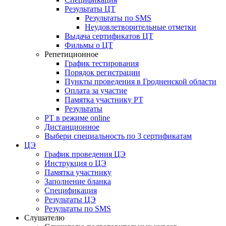
Результаты ЦТ
Результаты по SMS
Неудовлетворительные отметки
Выдача сертификатов ЦТ
Фильмы о ЦТ
Репетиционное
График тестирования
Порядок регистрации
Пункты проведения в Гродненской области
Оплата за участие
Памятка участнику РТ
Результаты
РТ в режиме online
Дистанционное
Выбери специальность по 3 сертификатам
ЦЭ
График проведения ЦЭ
Инструкция о ЦЭ
Памятка участнику
Заполнение бланка
Спецификация
Результаты ЦЭ
Результаты по SMS
Слушателю