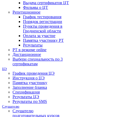
Выдача сертификатов ЦТ
Фильмы о ЦТ
Репетиционное
График тестирования
Порядок регистрации
Пункты проведения в
Гродненской области
Оплата за участие
Памятка участнику РТ
Результаты
РТ в режиме online
Дистанционное
Выбери специальность по 3
сертификатам
ЦЭ
График проведения ЦЭ
Инструкция о ЦЭ
Памятка участнику
Заполнение бланка
Спецификация
Результаты ЦЭ
Результаты по SMS
Слушателю
Слушателю
подготовительных курсов