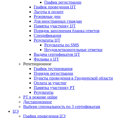
График регистрации
График проведения ЦТ
Льготы в оплате
Резервные дни
Для иностранных граждан
Памятка участнику ЦТ
Порядок заполнения бланка ответов
Спецификация
Результаты ЦТ
Результаты по SMS
Неудовлетворительные отметки
Выдача сертификатов ЦТ
Фильмы о ЦТ
Репетиционное
График тестирования
Порядок регистрации
Пункты проведения в Гродненской области
Оплата за участие
Памятка участнику РТ
Результаты
РТ в режиме online
Дистанционное
Выбери специальность по 3 сертификатам
ЦЭ
График проведения ЦЭ