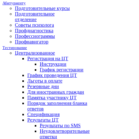
Абитуриенту
Подготовительные курсы
Подготовительное
отделение
Советы психолога
Профдиагностика
Профессиограммы
Профнавигатор
Тестирование
Централизованное
Регистрация на ЦТ
Инструкции
График регистрации
График проведения ЦТ
Льготы в оплате
Резервные дни
Для иностранных граждан
Памятка участнику ЦТ
Порядок заполнения бланка
ответов
Спецификация
Результаты ЦТ
Результаты по SMS
Неудовлетворительные
отметки