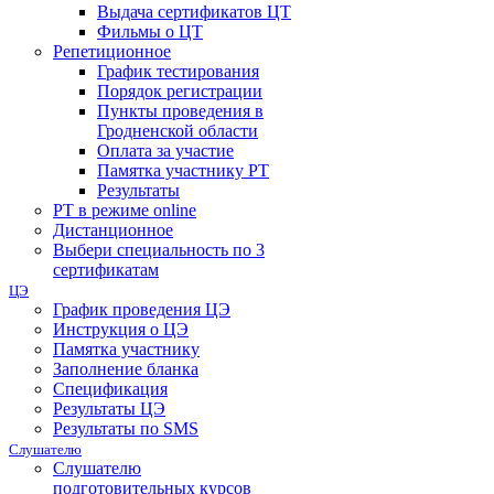
Выдача сертификатов ЦТ
Фильмы о ЦТ
Репетиционное
График тестирования
Порядок регистрации
Пункты проведения в
Гродненской области
Оплата за участие
Памятка участнику РТ
Результаты
РТ в режиме online
Дистанционное
Выбери специальность по 3
сертификатам
ЦЭ
График проведения ЦЭ
Инструкция о ЦЭ
Памятка участнику
Заполнение бланка
Спецификация
Результаты ЦЭ
Результаты по SMS
Слушателю
Слушателю
подготовительных курсов