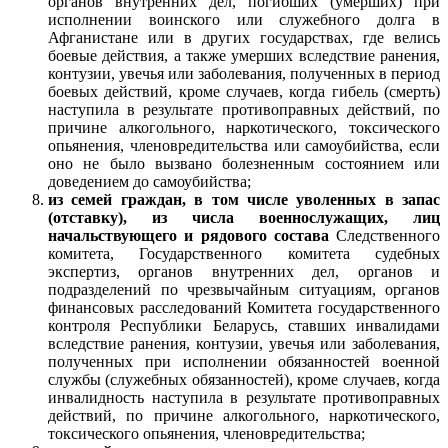
органов внутренних дел, погибших (умерших) при
исполнении воинского или служебного долга в
Афганистане или в других государствах, где велись
боевые действия, а также умерших вследствие ранения,
контузии, увечья или заболевания, полученных в период
боевых действий, кроме случаев, когда гибель (смерть)
наступила в результате противоправных действий, по
причине алкогольного, наркотического, токсического
опьянения, членовредительства или самоубийства, если
оно не было вызвано болезненным состоянием или
доведением до самоубийства;
из семей граждан, в том числе уволенных в запас
(отставку), из числа военнослужащих, лиц
начальствующего и рядового состава
Следственного
комитета, Государственного комитета судебных
экспертиз, органов внутренних дел, органов и
подразделений по чрезвычайным ситуациям, органов
финансовых расследований Комитета государственного
контроля Республики Беларусь, ставших инвалидами
вследствие ранения, контузии, увечья или заболевания,
полученных при исполнении обязанностей военной
службы (служебных обязанностей), кроме случаев, когда
инвалидность наступила в результате противоправных
действий, по причине алкогольного, наркотического,
токсического опьянения, членовредительства;