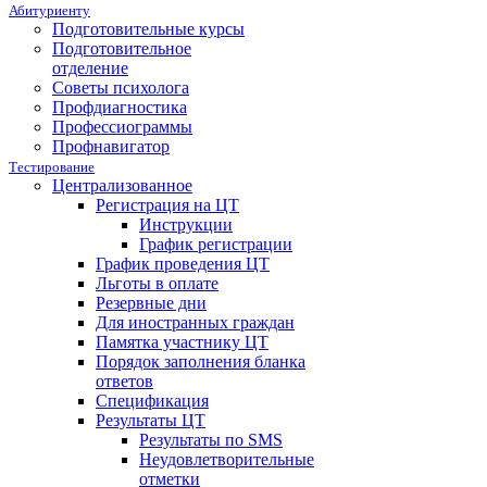
Абитуриенту
Подготовительные курсы
Подготовительное
отделение
Советы психолога
Профдиагностика
Профессиограммы
Профнавигатор
Тестирование
Централизованное
Регистрация на ЦТ
Инструкции
График регистрации
График проведения ЦТ
Льготы в оплате
Резервные дни
Для иностранных граждан
Памятка участнику ЦТ
Порядок заполнения бланка
ответов
Спецификация
Результаты ЦТ
Результаты по SMS
Неудовлетворительные
отметки