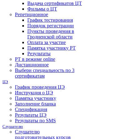
Выдача сертификатов ЦТ
Фильмы о ЦТ
Репетиционное
График тестирования
Порядок регистрации
Пункты проведения в
Гродненской области
Оплата за участие
Памятка участнику РТ
Результаты
РТ в режиме online
Дистанционное
Выбери специальность по 3
сертификатам
ЦЭ
График проведения ЦЭ
Инструкция о ЦЭ
Памятка участнику
Заполнение бланка
Спецификация
Результаты ЦЭ
Результаты по SMS
Слушателю
Слушателю
подготовительных курсов