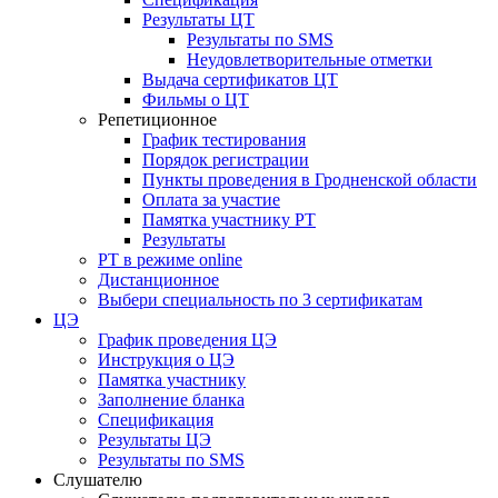
Результаты ЦТ
Результаты по SMS
Неудовлетворительные отметки
Выдача сертификатов ЦТ
Фильмы о ЦТ
Репетиционное
График тестирования
Порядок регистрации
Пункты проведения в Гродненской области
Оплата за участие
Памятка участнику РТ
Результаты
РТ в режиме online
Дистанционное
Выбери специальность по 3 сертификатам
ЦЭ
График проведения ЦЭ
Инструкция о ЦЭ
Памятка участнику
Заполнение бланка
Спецификация
Результаты ЦЭ
Результаты по SMS
Слушателю