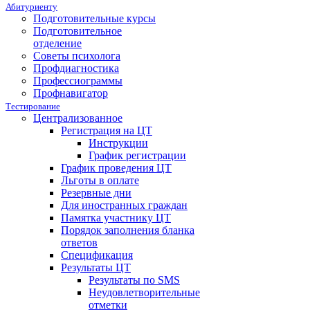
Абитуриенту
Подготовительные курсы
Подготовительное
отделение
Советы психолога
Профдиагностика
Профессиограммы
Профнавигатор
Тестирование
Централизованное
Регистрация на ЦТ
Инструкции
График регистрации
График проведения ЦТ
Льготы в оплате
Резервные дни
Для иностранных граждан
Памятка участнику ЦТ
Порядок заполнения бланка
ответов
Спецификация
Результаты ЦТ
Результаты по SMS
Неудовлетворительные
отметки