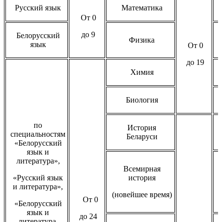
Русский язык
Математика
От 0
до 9
Белорусский
Физика
язык
От 0
до 19
Химия
Биология
по
История
специальностям
Беларуси
«Белорусский
язык и
литература»,
Всемирная
«Русский язык
история
и литература»,
(новейшее время)
От 0
«Белорусский
язык и
до 24
литература.