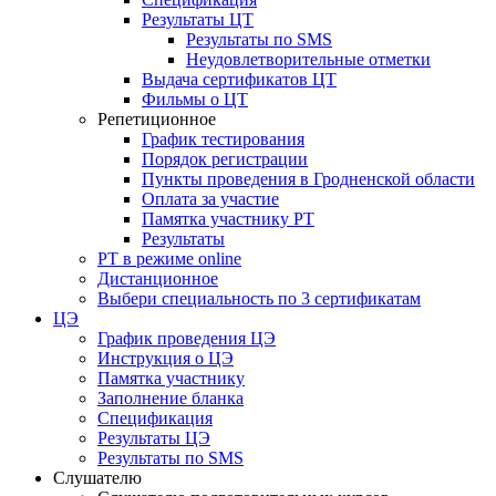
Результаты ЦТ
Результаты по SMS
Неудовлетворительные отметки
Выдача сертификатов ЦТ
Фильмы о ЦТ
Репетиционное
График тестирования
Порядок регистрации
Пункты проведения в Гродненской области
Оплата за участие
Памятка участнику РТ
Результаты
РТ в режиме online
Дистанционное
Выбери специальность по 3 сертификатам
ЦЭ
График проведения ЦЭ
Инструкция о ЦЭ
Памятка участнику
Заполнение бланка
Спецификация
Результаты ЦЭ
Результаты по SMS
Слушателю