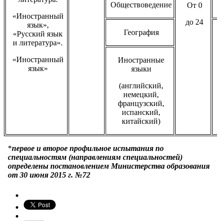
Обществоведение
От 0
«Иностранный
до 24
язык»,
География
«Русский язык
и литература».
«Иностранный
Иностранные
язык»
языки
(английский,
ф
немецкий,
французский,
испанский,
китайский)
*
первое и второе профильное испытания по
специальностям (направлениям специальностей)
определены постановлением Министерства образования
от 30 июня 2015 г. №72