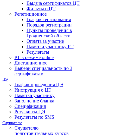
Выдача сертификатов ЦТ
Фильмы о ЦТ
Репетиционное
График тестирования
Порядок регистрации
Пункты проведения в
Гродненской области
Оплата за участие
Памятка участнику РТ
Результаты
РТ в режиме online
Дистанционное
Выбери специальность по 3
сертификатам
ЦЭ
График проведения ЦЭ
Инструкция о ЦЭ
Памятка участнику
Заполнение бланка
Спецификация
Результаты ЦЭ
Результаты по SMS
Слушателю
Слушателю
подготовительных курсов