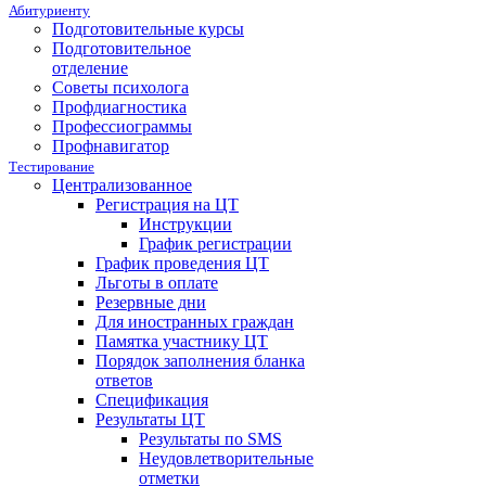
Абитуриенту
Подготовительные курсы
Подготовительное
отделение
Советы психолога
Профдиагностика
Профессиограммы
Профнавигатор
Тестирование
Централизованное
Регистрация на ЦТ
Инструкции
График регистрации
График проведения ЦТ
Льготы в оплате
Резервные дни
Для иностранных граждан
Памятка участнику ЦТ
Порядок заполнения бланка
ответов
Спецификация
Результаты ЦТ
Результаты по SMS
Неудовлетворительные
отметки