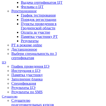
Выдача сертификатов ЦТ
Фильмы о ЦТ
Репетиционное
График тестирования
Порядок регистрации
Пункты проведения в
Гродненской области
Оплата за участие
Памятка участнику РТ
Результаты
РТ в режиме online
Дистанционное
Выбери специальность по 3
сертификатам
ЦЭ
График проведения ЦЭ
Инструкция о ЦЭ
Памятка участнику
Заполнение бланка
Спецификация
Результаты ЦЭ
Результаты по SMS
Слушателю
Слушателю
подготовительных курсов