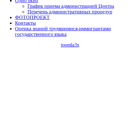
Одно окно
График приема администрацией Центра
Перечень административных процедур
ФОТОПРОЕКТ
Контакты
Оценка знаний трудящимися-иммигрантами
государственного языка
joomla3x