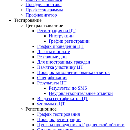
Профдиагностика
Профессиограммы
Профнавигатор
Тестирование
Централизованное
Регистрация на ЦТ
Инструкции
График регистрации
График проведения ЦТ
Льготы в оплате
Резервные дни
Для иностранных граждан
Памятка участнику ЦТ
Порядок заполнения бланка ответов
Спецификация
Результаты ЦТ
Результаты по SMS
Неудовлетворительные отметки
Выдача сертификатов ЦТ
Фильмы о ЦТ
Репетиционное
График тестирования
Порядок регистрации
Пункты проведения в Гродненской области
Оплата за участие