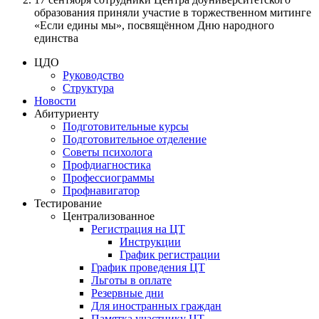
образования приняли участие в торжественном митинге
«Если едины мы», посвящённом Дню народного
единства
ЦДО
Руководство
Структура
Новости
Абитуриенту
Подготовительные курсы
Подготовительное отделение
Советы психолога
Профдиагностика
Профессиограммы
Профнавигатор
Тестирование
Централизованное
Регистрация на ЦТ
Инструкции
График регистрации
График проведения ЦТ
Льготы в оплате
Резервные дни
Для иностранных граждан
Памятка участнику ЦТ