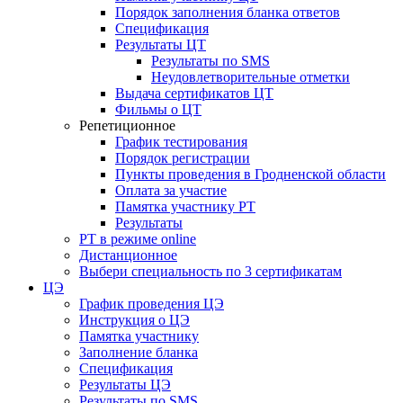
Порядок заполнения бланка ответов
Спецификация
Результаты ЦТ
Результаты по SMS
Неудовлетворительные отметки
Выдача сертификатов ЦТ
Фильмы о ЦТ
Репетиционное
График тестирования
Порядок регистрации
Пункты проведения в Гродненской области
Оплата за участие
Памятка участнику РТ
Результаты
РТ в режиме online
Дистанционное
Выбери специальность по 3 сертификатам
ЦЭ
График проведения ЦЭ
Инструкция о ЦЭ
Памятка участнику
Заполнение бланка
Спецификация
Результаты ЦЭ
Результаты по SMS