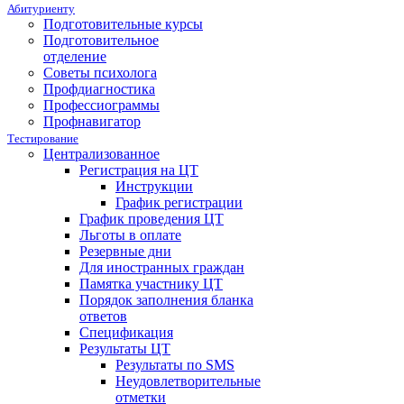
Абитуриенту
Подготовительные курсы
Подготовительное
отделение
Советы психолога
Профдиагностика
Профессиограммы
Профнавигатор
Тестирование
Централизованное
Регистрация на ЦТ
Инструкции
График регистрации
График проведения ЦТ
Льготы в оплате
Резервные дни
Для иностранных граждан
Памятка участнику ЦТ
Порядок заполнения бланка
ответов
Спецификация
Результаты ЦТ
Результаты по SMS
Неудовлетворительные
отметки