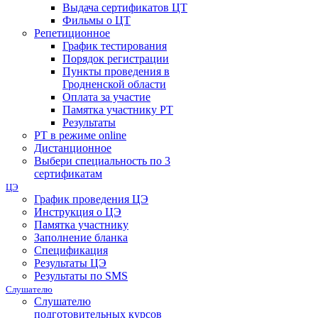
Выдача сертификатов ЦТ
Фильмы о ЦТ
Репетиционное
График тестирования
Порядок регистрации
Пункты проведения в
Гродненской области
Оплата за участие
Памятка участнику РТ
Результаты
РТ в режиме online
Дистанционное
Выбери специальность по 3
сертификатам
ЦЭ
График проведения ЦЭ
Инструкция о ЦЭ
Памятка участнику
Заполнение бланка
Спецификация
Результаты ЦЭ
Результаты по SMS
Слушателю
Слушателю
подготовительных курсов